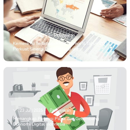
09 March 2026
Perpajakan
Kemenkeu Terbitkan PMK Nomor 8 Tahun 2026,
Perkuat Sinergi Data Instansi untu...
23 July 2025
Perpajakan
Menangkap Potensi Pajak dari Gelombang
Ekonomi Digital Indonesia