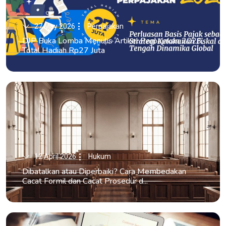
27 May 2026
Perpajakan
DJP Buka Lomba Menulis Artikel Perpajakan 2026,
Total Hadiah Rp27 Juta
12 April 2026
Hukum
Dibatalkan atau Diperbaiki? Cara Membedakan
Cacat Formil dan Cacat Prosedur d...