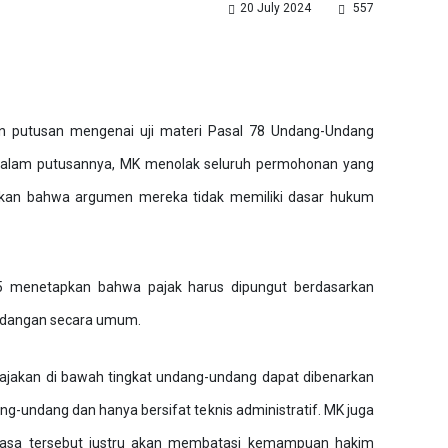
20 July 2024
557
n putusan mengenai uji materi Pasal 78 Undang-Undang
 Dalam putusannya, MK menolak seluruh permohonan yang
takan bahwa argumen mereka tidak memiliki dasar hukum
menetapkan bahwa pajak harus dipungut berdasarkan
ndangan secara umum.
jakan di bawah tingkat undang-undang dapat dibenarkan
-undang dan hanya bersifat teknis administratif. MK juga
rasa tersebut justru akan membatasi kemampuan hakim