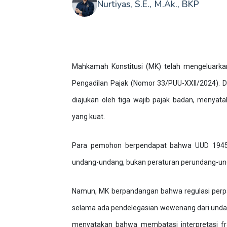
Nurtiyas, S.E., M.Ak., BKP
Mahkamah Konstitusi (MK) telah mengeluarka
Pengadilan Pajak (Nomor 33/PUU-XXII/2024).
diajukan oleh tiga wajib pajak badan, menya
yang kuat.
Para pemohon berpendapat bahwa UUD 1945 
undang-undang, bukan peraturan perundang-u
Namun, MK berpandangan bahwa regulasi perpa
selama ada pendelegasian wewenang dari undang
menyatakan bahwa membatasi interpretasi f