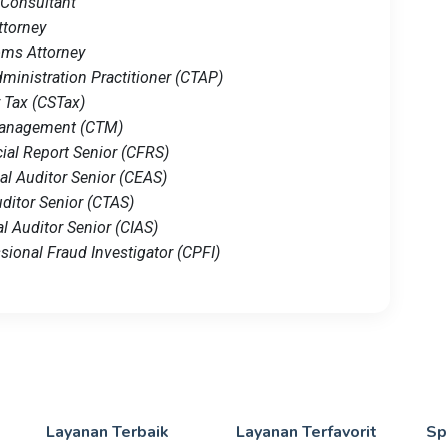
 Consultant
ttorney
oms Attorney
dministration Practitioner (CTAP)
r Tax (CSTax)
 Management (CTM)
cial Report Senior (CFRS)
nal Auditor Senior (CEAS)
uditor Senior (CTAS)
al Auditor Senior (CIAS)
ssional Fraud Investigator (CPFI)
Layanan Terbaik
Layanan Terfavorit
Sp