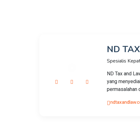
ND TA
Spesialis Kepa
ND Tax and Law
yang menyedia
permasalahan d
ndtaxandlaw.