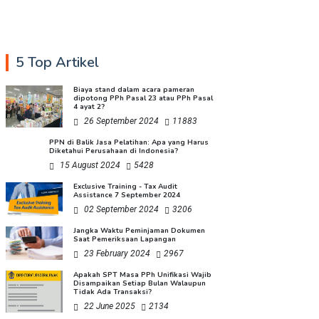
5 Top Artikel
Biaya stand dalam acara pameran
dipotong PPh Pasal 23 atau PPh Pasal
4 ayat 2?
26 September 2024
11883
PPN di Balik Jasa Pelatihan: Apa yang Harus
Diketahui Perusahaan di Indonesia?
15 August 2024
5428
Exclusive Training - Tax Audit
Assistance 7 September 2024
02 September 2024
3206
Jangka Waktu Peminjaman Dokumen
Saat Pemeriksaan Lapangan
23 February 2024
2967
Apakah SPT Masa PPh Unifikasi Wajib
Disampaikan Setiap Bulan Walaupun
Tidak Ada Transaksi?
22 June 2025
2134